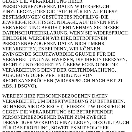
GEGEN DIE VERARBEITUNG IHRER
PERSONENBEZOGENEN DATEN WIDERSPRUCH
EINZULEGEN; DIES GILT AUCH FÜR EIN AUF DIESE
BESTIMMUNGEN GESTÜTZTES PROFILING. DIE
JEWEILIGE RECHTSGRUNDLAGE, AUF DENEN EINE
VERARBEITUNG BERUHT, ENTNEHMEN SIE DIESER
DATENSCHUTZERKLÄRUNG. WENN SIE WIDERSPRUCH
EINLEGEN, WERDEN WIR IHRE BETROFFENEN
PERSONENBEZOGENEN DATEN NICHT MEHR
VERARBEITEN, ES SEI DENN, WIR KÖNNEN
ZWINGENDE SCHUTZWÜRDIGE GRÜNDE FÜR DIE
VERARBEITUNG NACHWEISEN, DIE IHRE INTERESSEN,
RECHTE UND FREIHEITEN ÜBERWIEGEN ODER DIE
VERARBEITUNG DIENT DER GELTENDMACHUNG,
AUSÜBUNG ODER VERTEIDIGUNG VON
RECHTSANSPRÜCHEN (WIDERSPRUCH NACH ART. 21
ABS. 1 DSGVO).
WERDEN IHRE PERSONENBEZOGENEN DATEN
VERARBEITET, UM DIREKTWERBUNG ZU BETREIBEN,
SO HABEN SIE DAS RECHT, JEDERZEIT WIDERSPRUCH
GEGEN DIE VERARBEITUNG SIE BETREFFENDER
PERSONENBEZOGENER DATEN ZUM ZWECKE
DERARTIGER WERBUNG EINZULEGEN; DIES GILT AUCH
FÜR DAS PROFILING, SOWEIT ES MIT SOLCHER