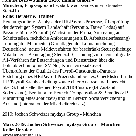
München,
Flugzeugbranche, stark wachsendes internationales
Start-Up
Rolle: Berater & Trainer
Beratungsauftrag:
Analyse der HR/Payroll-Prozesse, Überprüfung
der derzeitigen System-Landschaft (Personio, Datev Lodas) auf
Passung für die Zukunft (Wachstum der Firma, Anpassung an
Schnittstellen, rechtliche Anforderungen z.B. Arbeitszeiterfassung)
Training der Mitarbeiter (Grundlagen der Lohnabrechnung
Deutschland, neues Meldeverfahren für beschränkt Steuerpflichtige
Mitarbeiter – Beantragung Steuer-ID, Training zum neuen digitale
A1-Verfahren für Entsendungen und Dienstreisen über die
Lohnabrechnung und SV-Net, Künstlersozialkasse)
Überprüfung der Qualität des Payroll-Outsourcing-Partners
Erstellung eines HR/Payroll-Prozesshandbuches, Checklisten für die
HR/Payroll Sachbearbeitung sowie einer Analyse und Übersicht
über Schnittstellenthemen Payroll/HR/Finance (Ist-Zustand –
Sollzustand), Beratung im Bereich Compensation & Benefits (z.B.
Einführung eines Jobtickets) und im Bereich Sozialversicherung-
Ausland (internationaler Mitarbeitereinsatz)
2019: Jochen Schweizer mydays Group - München
März 2019: Jochen Schweizer mydays Group – München
Rolle: Berater
Prozessberatung HR