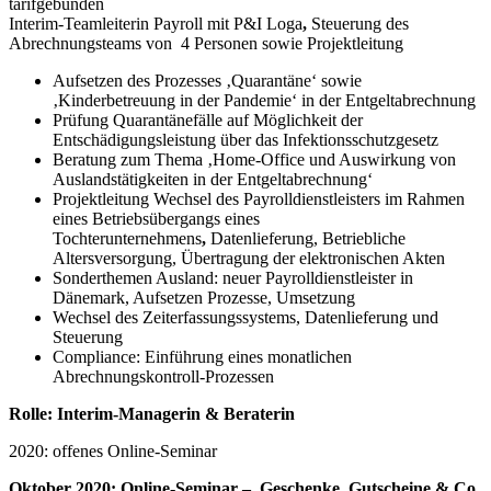
tarifgebunden
Interim-Teamleiterin Payroll mit P&I Loga
,
Steuerung des
Abrechnungsteams von 4 Personen sowie Projektleitung
Aufsetzen des Prozesses ‚Quarantäne‘ sowie
‚Kinderbetreuung in der Pandemie‘ in der Entgeltabrechnung
Prüfung Quarantänefälle auf Möglichkeit der
Entschädigungsleistung über das Infektionsschutzgesetz
Beratung zum Thema ‚Home-Office und Auswirkung von
Auslandstätigkeiten in der Entgeltabrechnung‘
Projektleitung Wechsel des Payrolldienstleisters im Rahmen
eines Betriebsübergangs eines
Tochterunternehmens
,
Datenlieferung, Betriebliche
Altersversorgung, Übertragung der elektronischen Akten
Sonderthemen Ausland: neuer Payrolldienstleister in
Dänemark, Aufsetzen Prozesse, Umsetzung
Wechsel des Zeiterfassungssystems, Datenlieferung und
Steuerung
Compliance: Einführung eines monatlichen
Abrechnungskontroll-Prozessen
Rolle: Interim-Managerin & Beraterin
2020: offenes Online-Seminar
Oktober 2020: Online-Seminar – Geschenke, Gutscheine & Co.