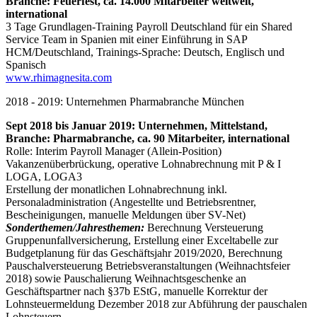
Branche:
Feuerfest,
ca. 14.000 Mitarbeiter weltweit,
international
3 Tage Grundlagen-Training Payroll Deutschland für ein Shared
Service Team in Spanien mit einer Einführung in SAP
HCM/Deutschland, Trainings-Sprache: Deutsch, Englisch und
Spanisch
www.rhimagnesita.com
2018 - 2019: Unternehmen Pharmabranche München
Sept 2018 bis Januar 2019: Unternehmen, Mittelstand,
Branche:
Pharmabranche,
ca. 90 Mitarbeiter, international
Rolle: Interim Payroll Manager (Allein-Position)
Vakanzenüberbrückung, operative Lohnabrechnung mit P & I
LOGA, LOGA3
Erstellung der monatlichen Lohnabrechnung inkl.
Personaladministration (Angestellte und Betriebsrentner,
Bescheinigungen, manuelle Meldungen über SV-Net)
Sonderthemen/Jahresthemen:
Berechnung Versteuerung
Gruppenunfallversicherung, Erstellung einer Exceltabelle zur
Budgetplanung für das Geschäftsjahr 2019/2020, Berechnung
Pauschalversteuerung Betriebsveranstaltungen (Weihnachtsfeier
2018) sowie Pauschalierung Weihnachtsgeschenke an
Geschäftspartner nach §37b EStG, manuelle Korrektur der
Lohnsteuermeldung Dezember 2018 zur Abführung der pauschalen
Lohnsteuern