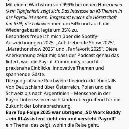
Mit einem Wachstum von 999% bei neuen Hörer
innen
(kein Tippfehler!) zeigt sich: Das Interesse an KI-Themen in
der Payroll ist enorm. Insgesamt wuchs die Hörerschaft
um 65%, die Follower
innen um 54% und auch die
Wiedergabezeit legte um 35% zu.
Besonders freue ich mich über die Spotify-
Auszeichnungen 2025: „Aufstrebende Show 2025“,
„Marathonshow 2025“ und „Fanfavorit 2025“. Diese
Anerkennung zeigt mir, dass der Podcast genau das
liefert, was die Payroll-Community braucht –
praxisnahe Einblicke, innovative Themen und
spannende Gäste.
Die geografische Reichweite beeindruckt ebenfalls:
Von Deutschland über Österreich, Polen und die
Schweiz bis nach Argentinien – Menschen in der
Payroll interessieren sich länderübergreifend für die
Zukunft der Lohnabrechnung.
Eure Top-Folge 2025
war übrigens „SD Worx Buddy
– ein KI-Assistent zieht ein und versteht Payroll“
–
ein Thema, das zeigt, wohin die Reise geht.