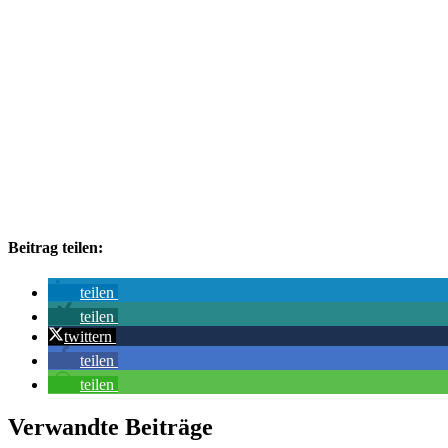
Beitrag teilen:
teilen
teilen
twittern
teilen
teilen
Verwandte Beiträge