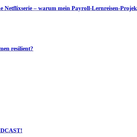
Netflixserie – warum mein Payroll-Lernreisen-Projekt
en resilient?
PODCAST!