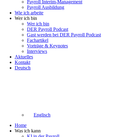
Payroll Interim-Management
Payroll Ausbildung
Wie ich arbeite
Wer ich bin
Wer ich bin
DER Payroll Podcast
Gast werden bei DER Payroll Podcast
Fachartikel
Vorträge & Keynotes
Interviews
Aktuelles
Kontakt
Deutsch
Englisch
Home
Was ich kann
KI in der Payroll