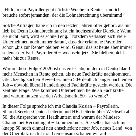
„Hilfe, mein Payroller geht nächste Woche in Rente – und ich
brauche sofort jemanden, der die Lohnabrechnung übernimmt!“
Solche Anfragen habe ich in den letzten Jahren öfter gehört, als mir
lieb ist. Denn Lohnabrechnung ist ein hochsensibler Bereich: Wenn
sie nicht läuft, wird es schnell eng. Trotzdem verlassen sich viele
Unternehmen noch immer darauf, dass der erfahrene Payroller
schon „bis zur Rente“ bleiben wird. Genau das ist heute aber immer
seltener der Fall. Payroller 50+ wechseln jetzt. Sie bleiben nicht
mehr bis zur Rente.
Warum diese Folge? 2026 ist das erste Jahr, in dem in Deutschland
mehr Menschen in Rente gehen, als neue Fachkräfte nachkommen.
Gleichzeitig suchen Bewerber:innen 50+ deutlich länger nach einem
Job – obwohl überall händeringend Fachkräfte gesucht werden. Die
zentrale Frage: Wie kommen Unternehmen heute an Fachkräfte –
und warum nutzen sie den Arbeitsmarkt 50+ so wenig?
In dieser Folge spreche ich mit Claudia Kosian – Payrollerin,
Shared-Service-Center-Leiterin und HR-Leiterin über Wechseln ab
50, die Ansprache von Headhuntern und warum der Mindset-
Change bei Recruiting 50+ kommen muss. Sie selbst hat sich mit
knapp 60 noch einmal neu entschieden: neuer Job, neues Land, von
der Oberpfalz nach Tirol. Gemeinsam schauen wir auf