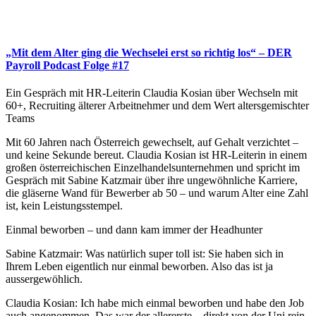
„Mit dem Alter ging die Wechselei erst so richtig los“ – DER
Payroll Podcast Folge #17
Ein Gespräch mit HR-Leiterin Claudia Kosian über Wechseln mit
60+, Recruiting älterer Arbeitnehmer und dem Wert altersgemischter
Teams
Mit 60 Jahren nach Österreich gewechselt, auf Gehalt verzichtet –
und keine Sekunde bereut. Claudia Kosian ist HR-Leiterin in einem
großen österreichischen Einzelhandelsunternehmen und spricht im
Gespräch mit Sabine Katzmair über ihre ungewöhnliche Karriere,
die gläserne Wand für Bewerber ab 50 – und warum Alter eine Zahl
ist, kein Leistungsstempel.
Einmal beworben – und dann kam immer der Headhunter
Sabine Katzmair: Was natürlich super toll ist: Sie haben sich in
Ihrem Leben eigentlich nur einmal beworben. Also das ist ja
aussergewöhlich.
Claudia Kosian: Ich habe mich einmal beworben und habe den Job
auch angenommen. Das war der allererste – direkt von der Uni rein