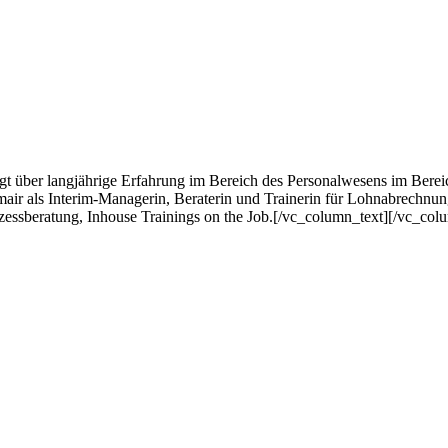
gt über langjährige Erfahrung im Bereich des Personalwesens im Bere
zmair als Interim-Managerin, Beraterin und Trainerin für Lohnabrechn
zessberatung, Inhouse Trainings on the Job.[/vc_column_text][/vc_co