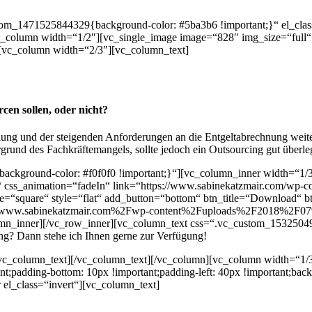
tom_1471525844329{background-color: #5ba3b6 !important;}“ el_clas
c_column width=“1/2″][vc_single_image image=“828″ img_size=“full“
[vc_column width=“2/3″][vc_column_text]
cen sollen, oder nicht?
lung und der steigenden Anforderungen an die Entgeltabrechnung wei
und des Fachkräftemangels, sollte jedoch ein Outsourcing gut überleg
ckground-color: #f0f0f0 !important;}“][vc_column_inner width=“1/3
 css_animation=“fadeIn“ link=“https://www.sabinekatzmair.com/wp-co
e=“square“ style=“flat“ add_button=“bottom“ btn_title=“Download“ 
2Fwww.sabinekatzmair.com%2Fwp-content%2Fuploads%2F2018%2F07%2F
olumn_inner][/vc_row_inner][vc_column_text css=“.vc_custom_1532504
g? Dann stehe ich Ihnen gerne zur Verfügung!
[vc_column_text][/vc_column_text][/vc_column][vc_column width=“1
ant;padding-bottom: 10px !important;padding-left: 40px !important;ba
 el_class=“invert“][vc_column_text]