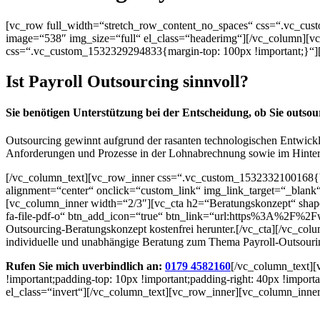
[vc_row full_width=“stretch_row_content_no_spaces“ css=“.vc_cus
image=“538″ img_size=“full“ el_class=“headerimg“][/vc_column][v
css=“.vc_custom_1532329294833{margin-top: 100px !important;}“]
Ist Payroll Outsourcing sinnvoll?
Sie benötigen Unterstützung bei der Entscheidung, ob Sie outsour
Outsourcing gewinnt aufgrund der rasanten technologischen Entwick
Anforderungen und Prozesse in der Lohnabrechnung sowie im Hintergr
[/vc_column_text][vc_row_inner css=“.vc_custom_1532332100168{ba
alignment=“center“ onclick=“custom_link“ img_link_target=“_blank“
[vc_column_inner width=“2/3″][vc_cta h2=“Beratungskonzept“ shap
fa-file-pdf-o“ btn_add_icon=“true“ btn_link=“url:https%3A%2F%
Outsourcing-Beratungskonzept kostenfrei herunter.[/vc_cta][/vc_c
individuelle und unabhängige Beratung zum Thema Payroll-Outsourin
Rufen Sie mich uverbindlich an:
0179 4582160
[/vc_column_text]
!important;padding-top: 10px !important;padding-right: 40px !import
el_class=“invert“][/vc_column_text][vc_row_inner][vc_column_inner