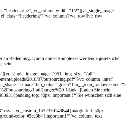
s=“headerstripe“][vc_column width=“1/2″][vc_single_image
 el_class=“headerimg“][/vc_column][/vc_row][vc_row
ter an Bedeutung. Durch immer komplexer werdende gesetzliche
t sein.
″][vc_single_image image=“951″ img_size=“full“
ntent/uploads/2018/07/outsourcing.pdf“][/vc_column_inner]
btn_shape=“square“ btn_color=“green“ btn_i_icon_fontawesome=“fa
outsourcing-1.pdf||target:%20_blank|“]Laden Sie mein
983931{padding-top: 40px !important;}“]Sie wünschen sich eine
/3″ css=“.vc_custom_1532330149844{margin-left: 50px
ckground-color: #5ca3b4 !important;}“][vc_column_text