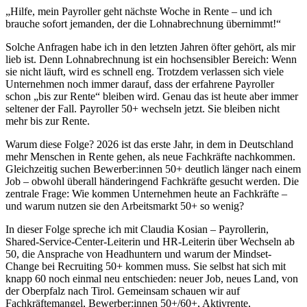
„Hilfe, mein Payroller geht nächste Woche in Rente – und ich
brauche sofort jemanden, der die Lohnabrechnung übernimmt!“
Solche Anfragen habe ich in den letzten Jahren öfter gehört, als mir
lieb ist. Denn Lohnabrechnung ist ein hochsensibler Bereich: Wenn
sie nicht läuft, wird es schnell eng. Trotzdem verlassen sich viele
Unternehmen noch immer darauf, dass der erfahrene Payroller
schon „bis zur Rente“ bleiben wird. Genau das ist heute aber immer
seltener der Fall. Payroller 50+ wechseln jetzt. Sie bleiben nicht
mehr bis zur Rente.
Warum diese Folge? 2026 ist das erste Jahr, in dem in Deutschland
mehr Menschen in Rente gehen, als neue Fachkräfte nachkommen.
Gleichzeitig suchen Bewerber:innen 50+ deutlich länger nach einem
Job – obwohl überall händeringend Fachkräfte gesucht werden. Die
zentrale Frage: Wie kommen Unternehmen heute an Fachkräfte –
und warum nutzen sie den Arbeitsmarkt 50+ so wenig?
In dieser Folge spreche ich mit Claudia Kosian – Payrollerin,
Shared-Service-Center-Leiterin und HR-Leiterin über Wechseln ab
50, die Ansprache von Headhuntern und warum der Mindset-
Change bei Recruiting 50+ kommen muss. Sie selbst hat sich mit
knapp 60 noch einmal neu entschieden: neuer Job, neues Land, von
der Oberpfalz nach Tirol. Gemeinsam schauen wir auf
Fachkräftemangel, Bewerber:innen 50+/60+, Aktivrente,