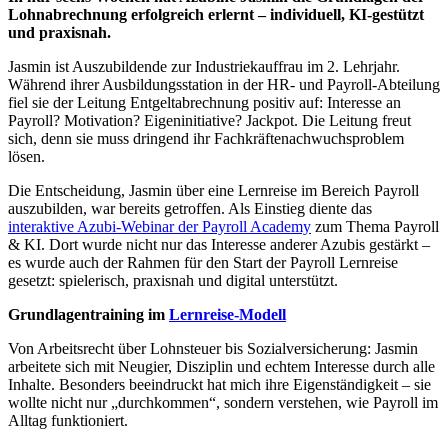
Lohnabrechnung erfolgreich erlernt – individuell, KI-gestützt
und praxisnah.
Jasmin ist Auszubildende zur Industriekauffrau im 2. Lehrjahr.
Während ihrer Ausbildungsstation in der HR- und Payroll-Abteilung
fiel sie der Leitung Entgeltabrechnung positiv auf: Interesse an
Payroll? Motivation? Eigeninitiative? Jackpot. Die Leitung freut
sich, denn sie muss dringend ihr Fachkräftenachwuchsproblem
lösen.
Die Entscheidung, Jasmin über eine Lernreise im Bereich Payroll
auszubilden, war bereits getroffen. Als Einstieg diente das
interaktive Azubi-Webinar der Payroll Academy
zum Thema Payroll
& KI. Dort wurde nicht nur das Interesse anderer Azubis gestärkt –
es wurde auch der Rahmen für den Start der Payroll Lernreise
gesetzt: spielerisch, praxisnah und digital unterstützt.
Grundlagentraining im
Lernreise-Modell
Von Arbeitsrecht über Lohnsteuer bis Sozialversicherung: Jasmin
arbeitete sich mit Neugier, Disziplin und echtem Interesse durch alle
Inhalte. Besonders beeindruckt hat mich ihre Eigenständigkeit – sie
wollte nicht nur „durchkommen“, sondern verstehen, wie Payroll im
Alltag funktioniert.