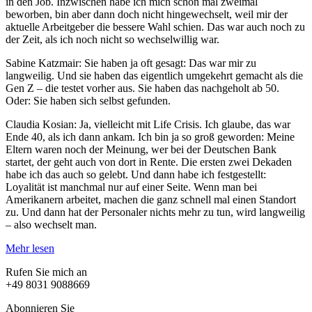
in den Job. Inzwischen habe ich mich schon mal zweimal
beworben, bin aber dann doch nicht hingewechselt, weil mir der
aktuelle Arbeitgeber die bessere Wahl schien. Das war auch noch zu
der Zeit, als ich noch nicht so wechselwillig war.
Sabine Katzmair: Sie haben ja oft gesagt: Das war mir zu
langweilig. Und sie haben das eigentlich umgekehrt gemacht als die
Gen Z – die testet vorher aus. Sie haben das nachgeholt ab 50.
Oder: Sie haben sich selbst gefunden.
Claudia Kosian: Ja, vielleicht mit Life Crisis. Ich glaube, das war
Ende 40, als ich dann ankam. Ich bin ja so groß geworden: Meine
Eltern waren noch der Meinung, wer bei der Deutschen Bank
startet, der geht auch von dort in Rente. Die ersten zwei Dekaden
habe ich das auch so gelebt. Und dann habe ich festgestellt:
Loyalität ist manchmal nur auf einer Seite. Wenn man bei
Amerikanern arbeitet, machen die ganz schnell mal einen Standort
zu. Und dann hat der Personaler nichts mehr zu tun, wird langweilig
– also wechselt man.
Mehr lesen
Rufen Sie mich an
+49 8031 9088669
Abonnieren Sie