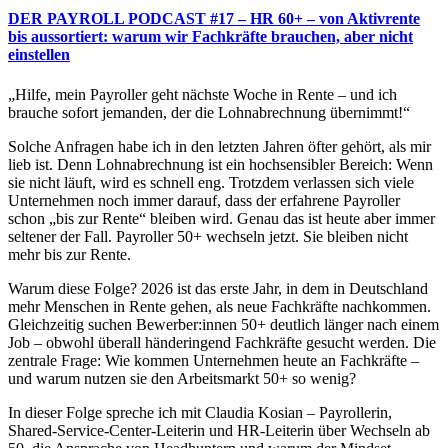
DER PAYROLL PODCAST #17 – HR 60+ – von Aktivrente
bis aussortiert: warum wir Fachkräfte brauchen, aber nicht
einstellen
„Hilfe, mein Payroller geht nächste Woche in Rente – und ich
brauche sofort jemanden, der die Lohnabrechnung übernimmt!“
Solche Anfragen habe ich in den letzten Jahren öfter gehört, als mir
lieb ist. Denn Lohnabrechnung ist ein hochsensibler Bereich: Wenn
sie nicht läuft, wird es schnell eng. Trotzdem verlassen sich viele
Unternehmen noch immer darauf, dass der erfahrene Payroller
schon „bis zur Rente“ bleiben wird. Genau das ist heute aber immer
seltener der Fall. Payroller 50+ wechseln jetzt. Sie bleiben nicht
mehr bis zur Rente.
Warum diese Folge? 2026 ist das erste Jahr, in dem in Deutschland
mehr Menschen in Rente gehen, als neue Fachkräfte nachkommen.
Gleichzeitig suchen Bewerber:innen 50+ deutlich länger nach einem
Job – obwohl überall händeringend Fachkräfte gesucht werden. Die
zentrale Frage: Wie kommen Unternehmen heute an Fachkräfte –
und warum nutzen sie den Arbeitsmarkt 50+ so wenig?
In dieser Folge spreche ich mit Claudia Kosian – Payrollerin,
Shared-Service-Center-Leiterin und HR-Leiterin über Wechseln ab