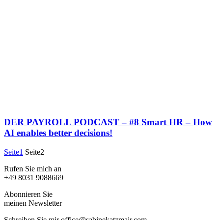
DER PAYROLL PODCAST – #8 Smart HR – How
AI enables better decisions!
Seite
1
Seite
2
Rufen Sie mich an
+49 8031 9088669
Abonnieren Sie
meinen Newsletter
Schreiben Sie mir office@sabinekatzmair.com