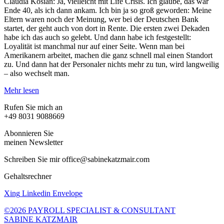
Claudia Kosian: Ja, vielleicht mit Life Crisis. Ich glaube, das war
Ende 40, als ich dann ankam. Ich bin ja so groß geworden: Meine
Eltern waren noch der Meinung, wer bei der Deutschen Bank
startet, der geht auch von dort in Rente. Die ersten zwei Dekaden
habe ich das auch so gelebt. Und dann habe ich festgestellt:
Loyalität ist manchmal nur auf einer Seite. Wenn man bei
Amerikanern arbeitet, machen die ganz schnell mal einen Standort
zu. Und dann hat der Personaler nichts mehr zu tun, wird langweilig
– also wechselt man.
Mehr lesen
Rufen Sie mich an
+49 8031 9088669
Abonnieren Sie
meinen Newsletter
Schreiben Sie mir office@sabinekatzmair.com
Gehaltsrechner
Xing
Linkedin
Envelope
©2026 PAYROLL SPECIALIST & CONSULTANT
SABINE KATZMAIR