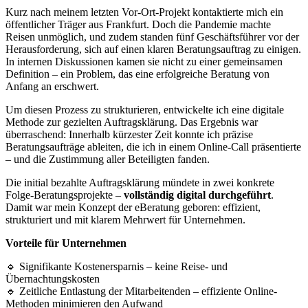
Kurz nach meinem letzten Vor-Ort-Projekt kontaktierte mich ein
öffentlicher Träger aus Frankfurt. Doch die Pandemie machte
Reisen unmöglich, und zudem standen fünf Geschäftsführer vor der
Herausforderung, sich auf einen klaren Beratungsauftrag zu einigen.
In internen Diskussionen kamen sie nicht zu einer gemeinsamen
Definition – ein Problem, das eine erfolgreiche Beratung von
Anfang an erschwert.
Um diesen Prozess zu strukturieren, entwickelte ich eine digitale
Methode zur gezielten Auftragsklärung. Das Ergebnis war
überraschend: Innerhalb kürzester Zeit konnte ich präzise
Beratungsaufträge ableiten, die ich in einem Online-Call präsentierte
– und die Zustimmung aller Beteiligten fanden.
Die initial bezahlte Auftragsklärung mündete in zwei konkrete
Folge-Beratungsprojekte –
vollständig digital durchgeführt
.
Damit war mein Konzept der eBeratung geboren: effizient,
strukturiert und mit klarem Mehrwert für Unternehmen.
Vorteile für Unternehmen
🔹 Signifikante Kostenersparnis – keine Reise- und
Übernachtungskosten
🔹 Zeitliche Entlastung der Mitarbeitenden – effiziente Online-
Methoden minimieren den Aufwand