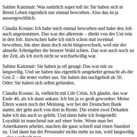
Sabine Katzmair: Was natürlich super toll ist: Sie haben sich in
Ihrem Leben eigentlich nur einmal beworben. Also das ist ja
aussergewöhlich.
Claudia Kosian: Ich habe mich einmal beworben und habe den Job
auch angenommen. Das war der allererste – direkt von der Uni rein
in den Job. Inzwischen habe ich mich schon mal zweimal
beworben, bin aber dann doch nicht hingewechselt, weil mir der
aktuelle Arbeitgeber die bessere Wahl schien. Das war auch noch zu
der Zeit, als ich noch nicht so wechselwillig war.
Sabine Katzmair: Sie haben ja oft gesagt: Das war mir zu
langweilig. Und sie haben das eigentlich umgekehrt gemacht als die
Gen Z – die testet vorher aus. Sie haben das nachgeholt ab 50.
Oder: Sie haben sich selbst gefunden.
Claudia Kosian: Ja, vielleicht mit Life Crisis. Ich glaube, das war
Ende 40, als ich dann ankam. Ich bin ja so groß geworden: Meine
Eltern waren noch der Meinung, wer bei der Deutschen Bank
startet, der geht auch von dort in Rente. Die ersten zwei Dekaden
habe ich das auch so gelebt. Und dann habe ich festgestellt:
Loyalität ist manchmal nur auf einer Seite. Wenn man bei
Amerikanern arbeitet, machen die ganz schnell mal einen Standort
zu. Und dann hat der Personaler nichts mehr zu tun, wird langweilig