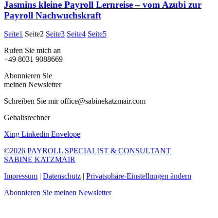
Jasmins kleine Payroll Lernreise – vom Azubi zur
Payroll Nachwuchskraft
Seite
1
Seite
2
Seite
3
Seite
4
Seite
5
Rufen Sie mich an
+49 8031 9088669
Abonnieren Sie
meinen Newsletter
Schreiben Sie mir office@sabinekatzmair.com
Gehaltsrechner
Xing
Linkedin
Envelope
©2026 PAYROLL SPECIALIST & CONSULTANT
SABINE KATZMAIR
Impressum
|
Datenschutz
|
Privatsphäre-Einstellungen ändern
Abonnieren Sie meinen Newsletter